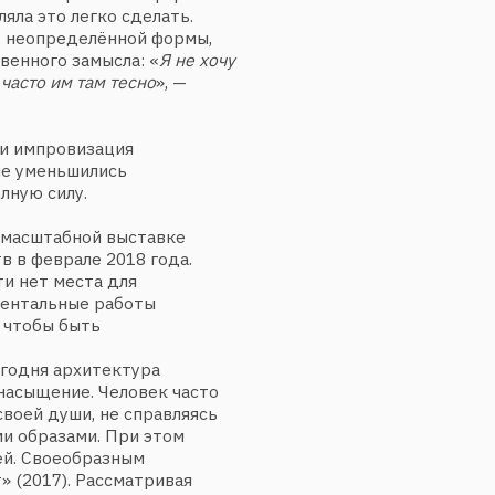
зами. При этом
оеобразным
). Рассматривая
 «свой голос», —
средствами
ак раз
ривычных
однять её над
создаёт свой
а шёлке
десь
лечения, виртуозное
многогранное
вуки её биографии
. И сразу рождаются
и ощущается поэзия
омент, изначально
ткани — именно так
ает художник:
 ткани — думаешь,
 этот квадрат,