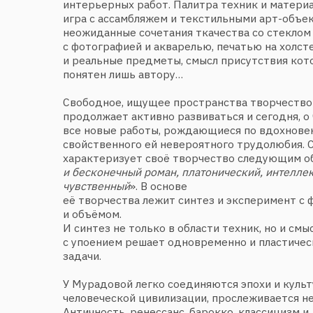
продолжает активно развиваться и сегодня, о чем с
все новые работы, рождающиеся по вдохновению мас
свойственного ей невероятного трудолюбия. Сама х
характеризует своё творчество следующим образом:
и бесконечный роман, платонический, интеллектуальн
чувственный
». В основе
её творчества лежит синтез и эксперимент с фактур
и объёмом.
И синтез не только в области техник, но и смыслов. 
с упоением решает одновременно и пластические, и
задачи.
У Мурадовой легко соединяются эпохи и культурные
человеческой цивилизации, прослеживается неразрыв
Античность, ренессанс, барокко, классицизм и, конеч
это та среда,
в которой живёт и развивается автор. Ему одинаково
античные архитектурные формы, и живопись возрожд
и современное искусство. Каждое произведение Мур
самостоятельная история, иногда очень личная. Ната
глубокий и разносторонний человек, любящий худож
литературу и поэзию, сама хорошо владеющая пером
музыку. Поэтому её работы наполнены личной филос
панно — своего рода манифест отношения художник
жизни как к бесконечному пути, открывающему все н