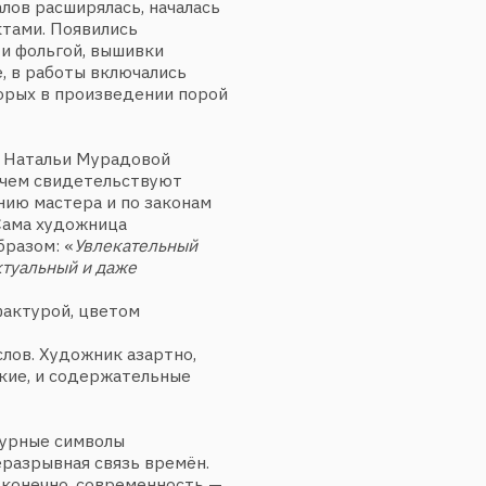
видетельствуют
тера и по законам
удожница
 «
Увлекательный
ый и даже
ой, цветом
Художник азартно,
 содержательные
 символы
ная связь времён.
но, современность —
 близки и строгие
ения,
адовой — это
лья Владимировна —
ественную
, тонко понимающая
офией. Каждое
а к окружающей
овые и новые