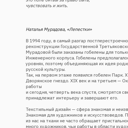
Наталья Мурадова, «Лепестки»
В 1994 году, в самый разгар постперестроечного хаос
реконструкции Государственной Третьяковской гале
Мурадовой были заказаны гобелены для только что с
Инженерного корпуса. Гобелены предполагалось разм
уровнях, поэтому объединяющая их идея родилась ср
русской культуры.
Так, на первом этаже появился гобелен Парк. ХVIII ве
Дворянское гнездо. ХIХ век и на третьем — Окно поэт
работы
и сегодня, четверть века спустя, смотрятся свежо и 
принадлежат интерьеру и завершают его.
Текстильный дизайн — сфера знакомая и неизвестна
Знакомая для художников и искусствоведов. Подав
из нас на ткани не часто обращает пристальное внима
много художников, чьи работы в области художестве
поднимаются до уровня изобразительного искусства.
Мурадова — одна из них.
Народный художник РФ, член-корреспондент Россий
художеств Мурадова начинала свою профессиональн