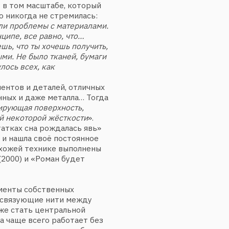
ла своё постоянное
 технике выполнены
и «Роман будет
собственных
ющие нити между
ть центральной
всего работает без
едставляет себе
овторяет, что
но размерами
другой, это
у Филонову, который
ёт все живое
на которой идёт
ь роста.
 его форма
альный замысел.
ионным американским
дожниками,
оры которых