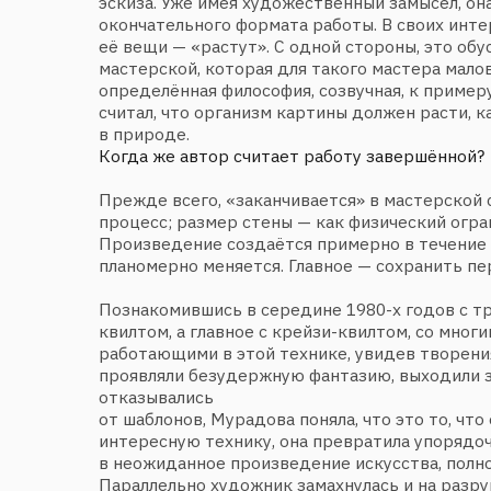
проявляли безудержную фантазию, выходили за рамк
отказывались
от шаблонов, Мурадова поняла, что это то, что она и
интересную технику, она превратила упорядоченное 
в неожиданное произведение искусства, полное изящ
Параллельно художник замахнулась и на разрушение
квадрата и прямоугольника, благо ткань позволяла эт
Стали рождаться произведения неправильной, неоп
что значительно расширило границы художественного
ограничивать свои работы правильной формой, часто и
утверждает мастер.
Так, творчеством Натальи Мурадовой овладели импр
и созидательная энергия, которые нисколько не уме
за прошедшие годы, а, напротив, расцвели в полную с
Все это в полной мере можно было увидеть на масшт
в девяти залах Российской академии художеств в фев
К сожалению, в современной архитектуре почти нет 
декоративного искусства, и уникальные монументал
по текстилю могут рассчитывать только на то, чтобы
представленными
в музейном или выставочном пространстве. Сегодня 
в принципе отрицает какое‑либо дополнение, насыще
даже ищет пустого пространства для отдыха своей д