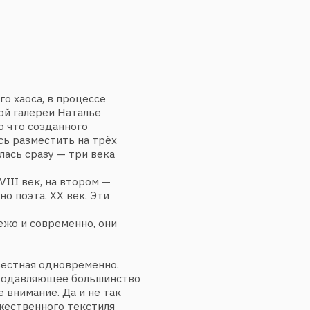
а, в процессе
реи Наталье
озданного
естить на трёх
азу — три века
к, на втором —
а. ХХ век. Эти
современно, они
я одновременно.
ляющее большинство
ние. Да и не так
нного текстиля
 Наталья
ской академии
ую деятельность