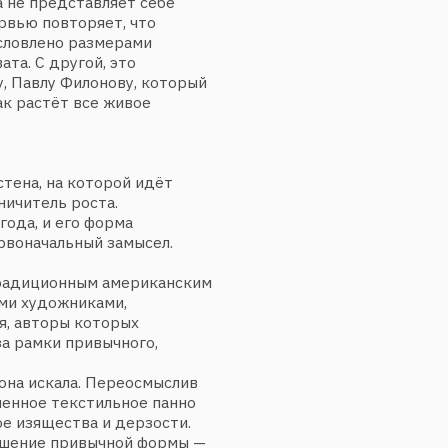
и привычного,
скала. Переосмыслив
текстильное панно
ества и дерзости.
 привычной формы —
о легко сделать.
ределённой формы,
 замысла: «
Я не хочу
м там тесно
», —
овизация
ньшились
илу.
абной выставке
рале 2018 года.
места для
ьные работы
 быть
архитектура
ние. Человек часто
уши, не справляясь