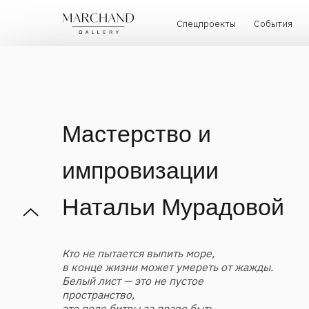
Спецпроекты
События
Художн
Мастерство и
импровизации
Натальи Мурадовой
Кто не пытается выпить море,
в конце жизни может умереть от жажды.
Белый лист — это не пустое
пространство,
это поле битвы за право быть,
чувствовать и жить.