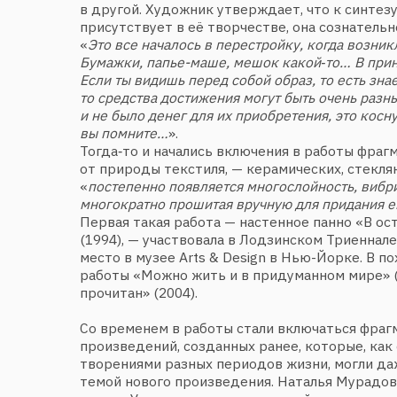
(1994), — участвовала в Лодзинском Триеннале и наш
место в музее Arts & Design в Нью-Йорке. В похожей
работы «Можно жить и в придуманном мире» (2000) 
прочитан» (2004).
Со временем в работы стали включаться фрагменты 
произведений, созданных ранее, которые, как связу
творениями разных периодов жизни, могли даже ста
темой нового произведения. Наталья Мурадова чаще 
эскиза. Уже имея художественный замысел, она не пр
окончательного формата работы. В своих интервью п
её вещи — «растут». С одной стороны, это обусловле
мастерской, которая для такого мастера маловата. С 
определённая философия, созвучная, к примеру, Павл
считал, что организм картины должен расти, как раст
в природе.
Когда же автор считает работу завершённой?
Прежде всего, «заканчивается» в мастерской стена, 
процесс; размер стены — как физический ограничител
Произведение создаётся примерно в течение года, и
планомерно меняется. Главное — сохранить первонач
Познакомившись в середине 1980-х годов с традиц
квилтом, а главное с крейзи-квилтом, со многими ху
работающими в этой технике, увидев творения, авт