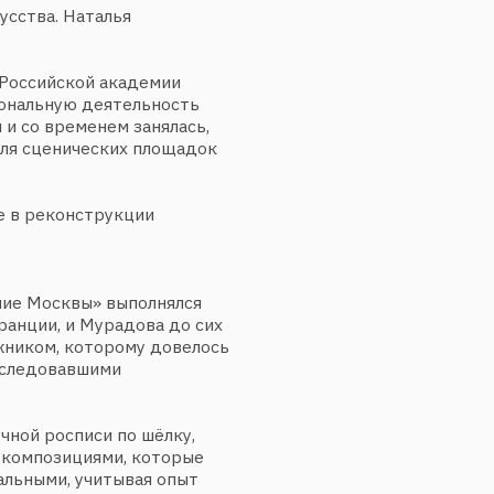
ременем занялась,
нических площадок
конструкции
квы» выполнялся
 и Мурадова до сих
 которому довелось
вавшими
осписи по шёлку,
ициями, которые
, учитывая опыт
сширялась, началась
Появились
гой, вышивки
боты включались
 произведении порой
ьи Мурадовой