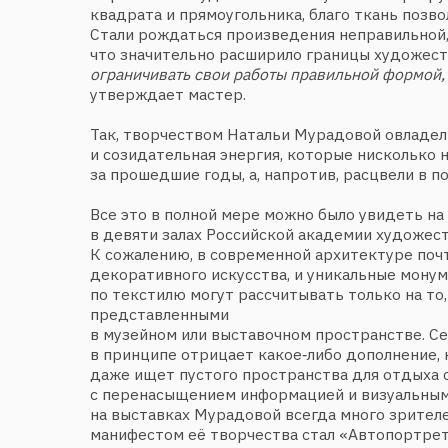
с перенасыщением информацией и визуальными обра
на выставках Мурадовой всегда много зрителей. Св
манифестом её творчества стал «Автопортрет» (2017
текстиль как средство выражения своих чувств — как
Наталья Мурадова решает сложнейшую задачу: как 
декоративных техник заявить
о своей приверженности искусству. Её автопортрет к
и демонстрирует совершенно новые возможности п
материалов. «
Многие говорят: ткань — это быт. А прип
бытом — это уже мастерство
», — уверена художник и 
монументальный автопортрет, дополняя роспись
и шитьё собственной фотографией и начертанными н
стихотворными строчками Владислава Ходасевича. З
просматриваются личные пристрастия, интересы и ув
соединение несоединимого, накрепко связующее её 
творчество.
В принципе, любая вещь Мурадовой несёт в себе отз
и излюбленных приёмов. Вот работа «Жизель» (2017)
реминисценции балетов Большого театра, в акварел
движения, то есть возникает отдельный смысловой м
вдохновлённый лишь небольшим красивым кусочком 
зарождалась эта работа. Что было дальше, рассказыв
«
Потом вдруг попадается на глаза квадрат однотонной
ну это скучно… И хочется попробовать как‑то обогатить