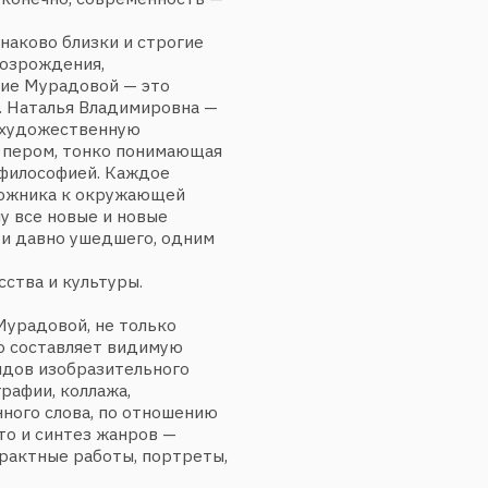
но ушедшего, одним
 культуры.
вой, не только
авляет видимую
зобразительного
 коллажа,
лова, по отношению
интез жанров —
е работы, портреты,
 масштабе, который
да не стремилась:
блемы с материалами.
се равно, что…
о ты хочешь получить,
 было тканей, бумаги
ех, как
и деталей, отличных
 даже металла… Тогда
я поверхность,
торой жёсткости
».
сна рождалась явь»