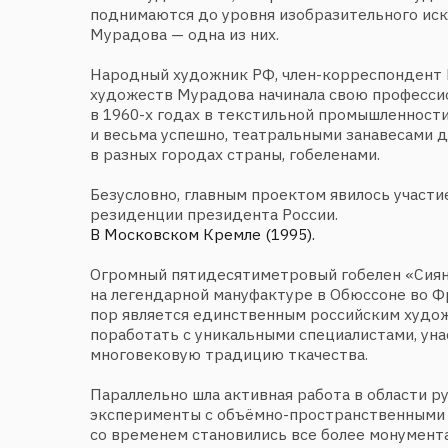
в 1960-х годах в текстильной промышленности и со в
и весьма успешно, театральными занавесами для сце
в разных городах страны, гобеленами.
Безусловно, главным проектом явилось участие в ре
резиденции президента России.
В Московском Кремле (1995).
Огромный пятидесятиметровый гобелен «Сияние Мос
на легендарной мануфактуре в Обюссоне во Франции,
пор является единственным российским художником,
поработать с уникальными специалистами, унаследо
многовековую традицию ткачества.
Параллельно шла активная работа в области ручной р
эксперименты с объёмно-пространственными композ
со временем становились все более монументальными
интерьерных работ. Палитра техник и материалов ра
игра с ассамбляжем и текстильными арт-объектами. 
неожиданные сочетания ткачества со стеклом и фоль
с фотографией и акварелью, печатью на холсте, в ра
и реальные предметы, смысл присутствия которых в
понятен лишь автору…
Свободное, ищущее пространства творчество Натал