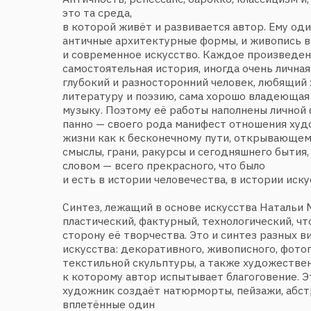
смыслы, грани, ракурсы и сегодняшнего бытия, и дав
словом — всего прекрасного, что было
и есть в истории человечества, в истории искусства и
Синтез, лежащий в основе искусства Натальи Мурадо
пластический, фактурный, технологический, что сост
сторону её творчества. Это и синтез разных видов и
искусства: декоративного, живописного, фотографии,
текстильной скульптуры, а также художественного с
к которому автор испытывает благоговение. Это и с
художник создаёт натюрморты, пейзажи, абстрактны
вплетённые один
в другой. Художник утверждает, что к синтезу в том
присутствует в её творчестве, она сознательно никог
«
Это все началось в перестройку, когда возникли про
Бумажки, папье-маше, мешок какой‑то… В принципе, в
Если ты видишь перед собой образ, то есть знаешь, чт
то средства достижения могут быть очень разными. Не
и не было денег для их приобретения, это коснулось вс
вы помните…
».
Тогда‑то и начались включения в работы фрагментов 
от природы текстиля, — керамических, стеклянных и
«
постепенно появляется многослойность, вибрирующа
многократно прошитая вручную для придания ей неко
Первая такая работа — настенное панно «В остатках 