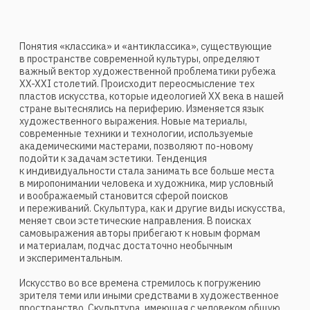
современные техники и технологии, используемые
академическими мастерами, позволяют по-новому
подойти к задачам эстетики. Тенденция
к индивидуальности стала занимать все больше места
в миропонимании человека и художника, мир условный
и воображаемый становится сферой поисков
и переживаний. Скульптура, как и другие виды искусства,
меняет свои эстетические направления. В поисках
самовыражения авторы прибегают к новым формам
и материалам, подчас достаточно необычным
и экспериментальным.
Искусство во все времена стремилось к погружению
зрителя теми или иными средствами в художественное
пространство. Скульптура, имеющая с человеком общую
пространственную среду, с момента своего зарождения
выстраивает определенное поле вокруг себя, оказывая
воздействие на зрителя. Не секрет, что сегодня
скульптура как вид искусства претерпела значительные
изменения. Границы пластики заметно расширились,
появились новые художественные формы, находящиеся
на пересечении нескольких видов искусства. Одно
из проявлений творческой силы — гибкость в охвате
жанров и тем. Выход скульптуры за пределы
определенной стилистической категории не только
определяет сам принцип создания и демонстрации
произведения, но и расширяет возможность диалога
со зрителем. Все изменения, происходящие в искусстве
скульптуры сегодня, сказываются и на том, как зритель
воспринимает ее, как он взаимодействует с ней, и на том,
что сегодня ждет сам художник от зрителя, на каком
языке он с ним разговаривает.
Мир условный и воображаемый является важной
философской сферой поисков и переживаний Пааты (Pata)