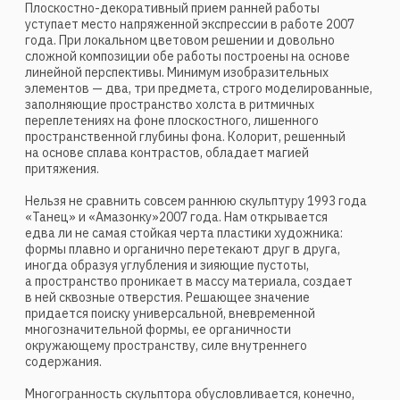
переживания и ищет ответы на вечные вопросы.
Станковый «Портрет Пиросмани» (2018) выполнен
в характерной для Мерабишвили кубистической манере,
напоминающей творческие эксперименты Жоржа Брака
или Пабло Пикассо. Геометризированные,
сложносоставные объемы акцентированы линеарным
контуром, подчеркивающим замкнутость скульптуры.
Абстрактный силуэт, построенный на пластическом
соотношении уравновешенных и разнонаправленных
плоскостей, передает сакральное звучание темы
творческого озарения. Скульптор использует
минимальные средства, нарочито упрощает форму
и отказывается от прямолинейности для того, чтобы
показать самую суть идеи.
Рассуждая о своем отношении к творчеству своего героя,
Мерабишвили отмечает уникальный талант Нико
Пиросмани, вдохновивший его на создание этой работы:
«Для меня Пиросмани — легенда мирового искусства,
настоящий самородок, писавший картины внутренним
чувством. Не имея художественного образования,
он с виртуозностью передавал всю художественную
самобытность Грузии. Его строгий, несколько мрачный
колорит и эффект немногословности и отчуждения, столь
свойственный его творчеству, до сих пор поражают даже
самого искушенного зрителя».
Паата Мерабишвили убежден в правоте своих творческих
поисков, он довольно рано достиг творческой зрелости.
В зрелом произведении нет места случайности, наоборот,
при любом самом контрастном и неожиданном решении
каждая частность композиции связана с замыслом
произведения, с его содержанием.