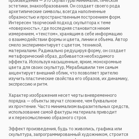
динамичны, полны метафор — «Купание» (2020), «Муза
виолончелиста» (2020), «Материнство» (2020). Автор
умело воплощает свое отточенное эстетическое кредо.
Им руководит стремление найти пластический прием,
ассоциативно выражающий образ, наполненный
аллегорией и внутренним напряжением. Скульптор
стремится выразить не форму, а ее внутреннюю
составляющую, ее изначальный смысл. Металлические
плоскости словно вращаются, скручиваются
и раскручиваются, пытаясь испробовать различные
способы существования в трехмерном пространстве.
Именно простота и примитивизм форм достигли в его
творчестве максимального эффекта. В этом, несомненно,
он следует наследию модернистов.
Паата Мерабишвили не ставит своей целью создание
произведений, призванных произвести сиюминутный
эффект. Он верен внутреннему чувству гармонии. Для
него важно родившийся образ воплотить
художественными приемами, основанными на своем
особом видении мира. Подчас эти средства включают
некоторый эпатаж, вызов устоявшимся канонам, что
заставляет зрителя остановиться, задуматься над
замыслом и воплощением.
Владение рисунком ощущается во всех работах автора,
но его универсальное значение особенно наглядно при
знакомстве с «живописными рельефами» из различных
комбинаций современных материалов, где все
сосредоточено на взаимном их сочетании и перетекании.
Паата Мерабишвили смело экспериментирует, сочетая
картинный фон и обрамление с крупным рельефом
и полихромией. Смело прибегая к рельефной поверхности
картины, автор создает живопись, которая вызывает
скорее осязательно-оптические ощущения. Сложная