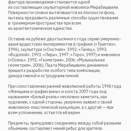
Пикассо, Любови Поповой и Амедео Модильяни.
В произведениях монументальной скульптуры ощущается
влияние уравновешенной пластики модернизма.
Скульптор достигает гармонии объема и формы, которую
он улавливал еще на раннем этапе своего творчества.
Опираясь на осязательность скульптур Майоля и античное
наследие, Мерабишвили во многом руководствуется
формальным языком авангардной эпохи. Будучи
наследником традиций, он умело переплетает в своих
работах разные художественные направления, которые
являются основой собственного творческого метода
скульптора.
Человеческая фигура является основным образом
в творчестве Пааты Мерабишвили. Он сосредоточен
на изучении ее экспрессивных возможностей. В связи
с этим скульптуры зачастую носят геометризированный
характер, обладают подчеркнутой угловатостью
и заостренностью форм.
Несмотря на абстрактную стилистику, которой
Мерабишвили придерживается в своих работах, его
скульптуры по-прежнему находятся в контексте
фигуративного искусства. Отказываясь от традиционной
фигуративности и следуя за скульпторами-
авангардистами, Мерабишвили экспериментирует
с формой и цветом, техникой и материалом, создавая тем
самым продукт современной эпохи. Пробуя свои силы
в разных сферах творческой деятельности, оставаясь
восприимчивым к новым изобразительным формам
и направлениям, обращаясь к лучшим и наиболее
значимым достижениям искусства прошлого, скульптор
создает собственную художественную формулу, которая
не только выражает новый вкус, но отражает личные