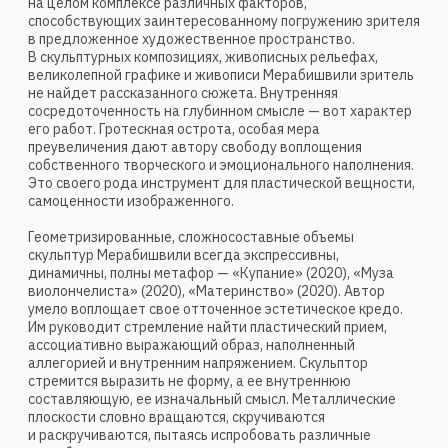
фактура произведения становится одной
из составляющих скульптурной живописи Мерабишвили.
Поверхности словно вытягиваются из плоскости фона,
пытаясь предъявить различные способы существования
в трехмерном пространстве при всем
их архитектоническом единстве.
Оставив на рубеже двухтысячного года серию умеренно-
авангардистских экспериментов в графике («Триптих»,
1996), скульптуре («Охотник», 1992; «Танец», 1993;
«Водопой», 1993; «Лира», 1997; «Торо», 1997) и живописи
(«Осень», 1991; «Геометрия», 2006; «Музыкальная
геометрия», 2006), Паата Мерабишвили динамично
пришел к разработке особого типа композиции,
декоративной и остродраматичной.
При сопоставлении ранней живописной работы 1998 года
«Женщина и графин вина» и холста 2007 года под
названием «Белый рояль» несложно заметить, как
художник, с одной стороны, уверенно заявил о своей
живописно-пластической концепции, а с другой — при
всем усложнении, остается ей верен.
Предметы, причудливо соединяясь между собой разными
объемами, составляют некий ребус для зрителя.
Плоскостно-декоративный прием ранней работы
уступает место напряженной экспрессии в работе 2007
года. При локальном цветовом решении и довольно
сложной композиции обе работы построены на основе
линейной перспективы. Минимум изобразительных
элементов — два, три предмета, строго моделированные,
заполняющие пространство холста в ритмичных
переплетениях на фоне плоскостного, лишенного
пространственной глубины фона. Колорит, решенный
на основе сплава контрастов, обладает магией