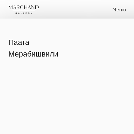
Меню
Паата
Мерабишвили
Понятия «классика» и «антиклассика», существующие
в пространстве современной культуры, определяют
важный вектор художественной проблематики рубежа
XX-XXI столетий. Происходит переосмысление тех
пластов искусства, которые идеологией ХХ века в нашей
стране вытеснялись на периферию. Изменяется язык
художественного выражения. Новые материалы,