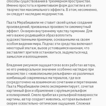
притяжения.
Нельзя не сравнить совсем раннюю скульптуру 1993 года
«Танец» и «Амазонку»2007 года. Нам открывается
едва ли не самая стойкая черта пластики художника:
формы плавно и органично перетекают друг в друга,
иногда образуя углубления и зияющие пустоты,
а пространство проникает в массу материала, создает
в ней сквозные отверстия. Решающее значение
придается поиску универсальной, вневременной
многозначительной формы, ее органичности
окружающему пространству, силе внутреннего
содержания.
Многогранность скульптора обусловливается, конечно,
широтой мышления и продуктивностью пластического
воображения. Взволнованный интерес и к материально-
пластическому, и к духовному отражает, вероятно,
своеобразие сочетания рациональности
и эмоциональности в нем самом. Создавая скульптуры
малых форм, Мерабишвили всегда мыслит объемами,
добиваясь их архитектонического единения.
Очевидно, что работы конца 1990‑х — начала 2000‑х
годов, отличающиеся замкнутым силуэтом, плавностью
форм и текучестью линий, так же как и композиции после
2000 года, характерны остротой, внутренней
напряженностью и выразительностью линий и объемов.
Несмотря на отход мастера от реалистической
изобразительной традиции, Мерабишвили достигает
эффекта присутствия многовековой пластической школы.
Если в станковых скульптурных работах мы косвенно
ощущаем наследие Цадкина, Мура и Архипенко,
то в графических и живописных работах нас поражает
плодотворность переосмысления творчества Пабло