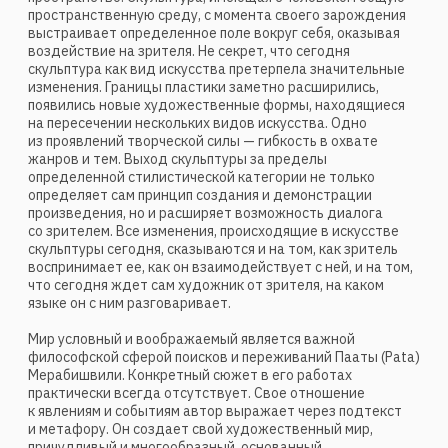
Мерабишвили. Конкретный сюжет в его работах
практически всегда отсутствует. Свое отношение
к явлениям и событиям автор выражает через подтекст
и метафору. Он создает свой художественный мир,
причудливый и многообразный, основанный
на взаимосвязи реальности, фантазий и гротеска.
Скульптор — экспериментатор, и дух его поисков всегда
интересен. Он свободно работает в станковой
и монументальной скульптуре, в круглой пластике
и рельефе.
Владея в полной мере всеми приемами пластического
наследия, переосмыслив образность скульптуры древних,
стилистику классической лепки, Паата Мерабишвили
четко определил свой творческий вектор. Пространство
его произведений обнаруживает способность соединять
настоящее, прошлое и будущее, временное и вечное,
реальное и ирреальное. Будучи увлеченным с юных лет
творчеством античных мастеров, пластикой Африки
и работами Майоля, скульптор пришел в своих
произведениях к решению модернистских задач.
По творческой манере ему всегда были близки Жак
Липшиц, Александр Архипенко, Осип Цадкин, которые
уделяли особое внимание фактуре и лаконичным формам.
Таковы «Охотник» (1991), «Танец» (1993), «Амазонка»
(2007), «Гладиатор» (2018).
Работы Мерабишвили носят вневременной характер
с преобладанием романтического символизма. Его
произведения — это скульптуры минималистической
эстетики, знакообразования. Он создает своего рода
архетипические символы, всегда наполненные
образностью и пространственным построением форм.
Интересен творческий подход скульптора к теме