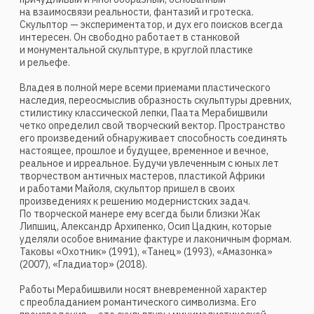
«поверхность», где последняя становится неким
измерением, «текстом», хранящим в себе информацию
о взаимодействии формы и цвета, линии и объема. Автор
смело экспериментирует с цветом, техникой,
материалами. Радикально редуцируя форму, он создает
метафорический образ, добивается необходимого
эффекта. Используя насыщенные, яркие, монохромные
цвета для своих скульптур, Мерабишвили тем самым
акцентирует внешний облик, что позволяет зрителю
изучить пластические свойства его образов, их динамику,
экспрессию и ритм.
Характер изображения несет черты вневременного
порядка — объекты звучат сложнее, чем буквальное
их прочтение. Часто минимализм выразительных средств,
использование самой фактуры материала приводит
и к переосмыслению образного строя.
Эффект произведения, будь то живопись, графика или
скульптура, запрограммированный художником, строится
на целом комплексе различных факторов,
способствующих заинтересованному погружению зрителя
в предложенное художественное пространство.
В скульптурных композициях, живописных рельефах,
великолепной графике и живописи Мерабишвили зритель
не найдет рассказанного сюжета. Внутренняя
сосредоточенность на глубинном смысле — вот характер
его работ. Гротескная острота, особая мера
преувеличения дают автору свободу воплощения
собственного творческого и эмоционального наполнения.
Это своего рода инструмент для пластической вещности,
самоценности изображенного.
Геометризированные, сложносоставные объемы
скульптур Мерабишвили всегда экспрессивны,