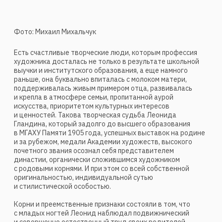
и крепла в атмосфере семьи, пропитанной аурой
искусства, приоритетом культурных интересов
и ценностей. Такова творческая судьба Леонида
Гландина, который задолго до высшего образования
в МГАХУ Памяти 1905 года, успешных выставок на родине
и за рубежом, медали Академии художеств, высокого
почетного звания осознал себя представителем
династии, органически сложившимся художником
с родовыми корнями. И при этом со всей собственной
оригинальностью, индивидуальной сутью
и стилистической особостью.
Корни и преемственные признаки состояли в том, что
с младых ногтей Леонид наблюдал подвижнический
и совершенно естественный труд своих родителей —
непохожих друг на друга, но равно самодостаточных
и ярких живописцев Алексея Леонидовича Гландина
(1922−1988) и Иветы Львовны Салганик (1926−1996).
Главное их сходство состояло в том, что
в преобладающей среде советского официоза они оба
отдавали предпочтение главенству живописной
пластики, а не актуальной картинной сюжетике. Ценя
отечественные традиции живописи (особенно рубежного
периода XIX и XX столетий), они открывали для себя
мировые ориентиры, вероятно, чаще всего
останавливаясь на новациях Сезанна, Ван Гога, Матисса…
На мой взгляд, эта пара была аналогична замечательному
творческому тандему «Древин-Удальцова», но без
острого драматизма судьбы старших коллег.
Очевидно, Леонид Гландин во многом от родителей
унаследовал идею живописности, примат цветоносности
и декоративной сочности холста или пастельной
поверхности. На ряде совместных выставок семьи