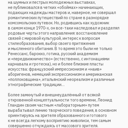
композиционным принципом, но и «малыми» частными
эффектами — ритмической геометрией, декоративной
орнаментальностью, фоновой экспрессией. А все вместе
эти эффекты сродни спонтанной и увлекательной
джазовой импровизации, бурным цветовым синкопам,
линеарным повторам и каденциям, а также общему
впечатлению напряженного свинга.
Художник дает зрителю возможность неторопливого
и вдумчивого созерцания, предлагая осторожные
подсказки в названиях картин: «Солнечное затмение»,
«Предчувствие», «Вечерняя песня»… Автор стремится
свой субъективный взгляд, личное чувство,
психологическое состояние перевести в широкое
объективное поле образной реальности, философской
мысли, эмоционального переживания. В лучших работах
ему это удается. Особенно при умном и доверчивом
участии зрителя.
Н.Иванов
журнал «Юный Художник»