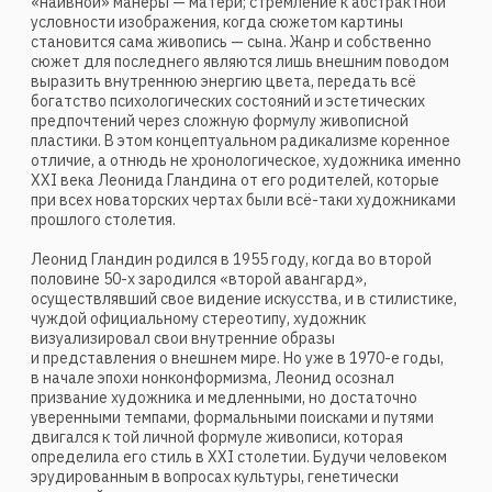
с зашифрованными символами и смыслами. В качестве
основного фигуратива художник выбрал для своих
картин мир народной игрушки, подчеркнув этим не только
максимальную пластичность, податливость
и символическую емкость этих кукольных персонажей,
но и глубокую связь своего творчества с образной
системой фольклора и «наива».
С такой же органикой, последовательностью,
зачарованностью, с какими некоторые современники
создают картины на библейские темы, Леонид Гландин
пишет своеобразные «житийные» сценки с ограниченным
набором глиняных персонажей, концентрируя внимание
на эмоциональной шкале живописной пластики,
на линеарной строгости и лаконизме, на красоте
и выразительности силуэта. Этот цикл (или расширенную
тему) зритель видит добротно и умело спаянным
в единое целое общими закономерностями
и собственными решениями композиции, рисунка,
цветовой доминанты, декоративного ритма. И, конечно,
самими способами передачи идеи предмета, пластической
логикой запечатленного состояния.
Рассматривая геометрические конструкции Леонида
Гландина, невозможно оторвать их от авангарда
начала XX века, как западного, так и отечественного.
И в этом нет ни малейшего намека на вторичность
и несамостоятельность нашего современника. Просто
само понятие авангардного искусства содержит идею
абстрагирования от внешней индивидуализированности,
от прямого и навязчивого авторского стиля, как, скажем,
в реалистической живописи, где сам выбор сюжета или
героя чаще всего бывает подчеркнуто личным,
максимально авторским. Поэтому совершенно
естественно, что беспредметные работы Леонида