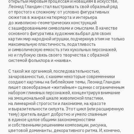
Гландина легко встраиваются в общий авангардный
контекст столетней давности, но в духе современной
изысканности, рафинированности, первородства вкуса
и меры, а также должного уровня профессионализма
и культуры станковой живописи.
По возрастному признаку и поведенческой модели
Леонида Гландина трудно причислить
к художественному направлению «семидесятников».
Он не декларировал свою творческую программу
на шумных и пестрых молодежных выставках,
не публиковался в четких «обоймах» начинающих,
подающих надежды мастеров и, наверное, не совершал
романтических путешествий по стране в разнорядке
комсомольских путевок. Но, родившись как художник
в самом конце 1970-х, он все-таки наследовал и разделял
родовые черты этого направления: восстановление
связей с мировой культурой, интерес к вопросам
стилеобразования, выбор своего притяжения
и мысленного обитания. В то время это были не только
Ренессанс, барокко, готика, русский академизм
и «передвижничество» (естественно, с интонациями
карнавала и гротеска), но и более близкие пласты
искусства: французский импрессионизм и «наив»
аборигенов, немецкий экспрессионизм и американская
«поллоковщина», итальянский неореализм и различные
этнографические традиции…
Более замкнутый и внешнеудалённый от всякой
откровенной концептуальности того времени, Леонид
Гландин своим частным «лабораторным» путем
вырабатывал линию творческого поведения, в основном
ориентируясь на зрителя образованного и готового
к не всегда легкому восприятию живописи, тем самым
совершенно отчуждаясь от массового зрителя.