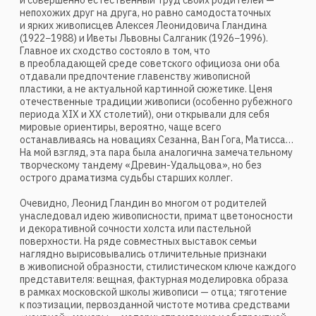
наглядно вырисовывались отличительные признаки
в живописной образности, стилистическом ключе каждого
представителя: вещная, фактурная моделировка образа
в рамках московской школы живописи — отца; тяготение
к поэтизации, первозданной чистоте мотива средствами
«наивной» манеры — матери; стремление к абстрактной
условности изображения, когда сюжетом картины
становится сама живопись — сына. Жанр и собственно
сюжет для последнего являются лишь внешним поводом
выразить внутреннюю энергию цвета, передать всё
богатство психологических состояний и эстетических
предпочтений через сложную формулу живописной
пластики. В этом концептуальном радикализме коренное
отличие, а отнюдь не хронологическое, художника именно
XXI века Леонида Гландина от его родителей, которые
при всех новаторских чертах были всё-таки художниками
прошлого столетия.
Леонид Гландин родился в 1955 году, когда во второй
половине 50-х зародился «второй авангард»,
осуществлявший свое видение искусства, и в стилистике,
чуждой официальному стереотипу, художник
визуализировал свои внутренние образы
и представления о внешнем мире. Но уже в 1970-е годы,
в начале эпохи нонконформизма, Леонид осознал
призвание художника и медленными, но достаточно
уверенными темпами, формальными поисками и путями
двигался к той личной формуле живописи, которая
определила его стиль в XXI столетии. Будучи человеком
эрудированным в вопросах культуры, генетически
открытый мировым процессам и новациям в искусстве,
Леонид Гландин стал выстраивать свой образный ряд
от простого к сложному: от условно фигуративных
сюжетов в жанрах натюрморта и интерьера
до живописно-геометрических конструкций