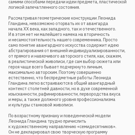
Наверное, так же, как в свое время родителям Леонида
Гландина импонировали опыты Сезанна и Матисса, сыну
более близки и притягательны новаторы ХХ века —
и по экспрессивной пластике, и по самодовлеющей
живописной образности, и почти музыкальной гармонии
геометрических сегментов композиции и даже по общему
понятийному словарю. Ведь в «иллюзиях»
и «композициях» Гландина столько же отстраненности,
свободы действия и полноты эксперимента, как,
например, в демонстративно нумерованных римскими
цифрами «импровизациях» и «композициях» Кандинского,
«геометрических абстракциях» Экстер, «живописных
архитектониках» Л. Поповой, аналитических опусах
Филонова и имперсональных фигурах Малевича.
У Гландина есть даже некие прямые пересечения
с поисками предшественников. Так, его композиция
«Двое» звонко перекликается с одноименной картиной
«Двое» и полотном «Две сестры» мастера
метафизической живописи де Кирико. Музыкальная тема
«Джаз» параллельна геометрическому символизму
Мондриана на те же джазовые темы. Вступают
в молчаливый диалог «игрушки» Гландина
и очеловеченные «бутыли» Моранди. А еще глиняные
фигурки нашего российского художника легко
представимы в компании «провинциальных персонажей»
Михаила Ларионова с его ироничной театральностью.
В работах позднего (нынешнего) времени Леонида
Гландина живописная картина не сводится к логическим
понятиям, к конкретной драматургии. Выработав свой
способ образного кодирования, он воссоздает варианты
«Праздника», «Букета», «Игрушки», «Джаза»
исключительно средствами продуманного
формообразования: не только цветом, светом, рисунком,