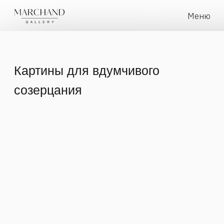
Меню
Картины для вдумчивого
созерцания
Фото: Михаил Михальчук
Есть счастливые творческие люди, которым профессия
художника досталась не только в результате школьной
выучки и институтского образования, а еще намного
раньше, она буквально впиталась с молоком матери,
поддерживалась живым примером отца, развивалась