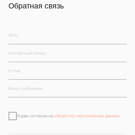
Я даю согласие на
обработку персональных данных
Отправить
Контакты
Камергерский пер. 5/7, Москва, 125009
+7 985 470-00-30
order@marchand.art
Публичная оферта
Политика обработки персональных данных