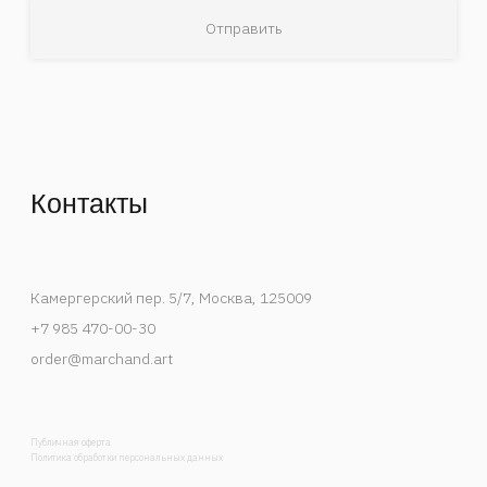
Деятельность Instagram в России признана
экстремистской и запрещена.
Спецпроекты
События
Художники
В мастерской художника
Публикации
Контакты
Каталог
Список интересов