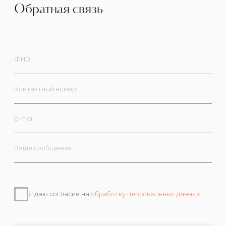
Я даю согласие на
обработку персональных данных
Отправить
Контакты
Камергерский пер. 5/7, Москва, 125009
+7 985 470-00-30
order@marchand.art
Публичная оферта
Политика обработки персональных данных