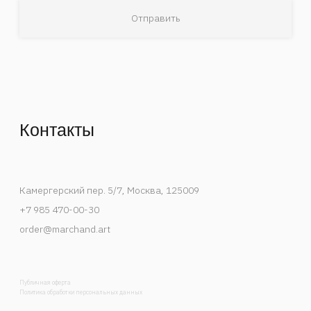
Деятельность Instagram в России признана
экстремистской и запрещена.
Спецпроекты
События
Художники
В мастерской художника
Публикации
Контакты
Каталог
Список интересов