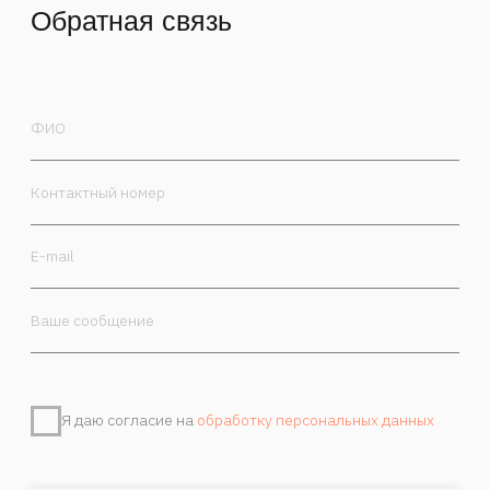
Я даю согласие на
обработку персональных данных
Отправить
Контакты
Камергерский пер. 5/7, Москва, 125009
+7 985 470-00-30
order@marchand.art
Публичная оферта
Политика обработки персональных данных