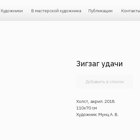
ики
В мастерской художника
Публикации
Контакты
Зигзаг удачи
Добавить в список
Холст, акрил. 2018.
110х70 см
Художник: Мунц А. В.