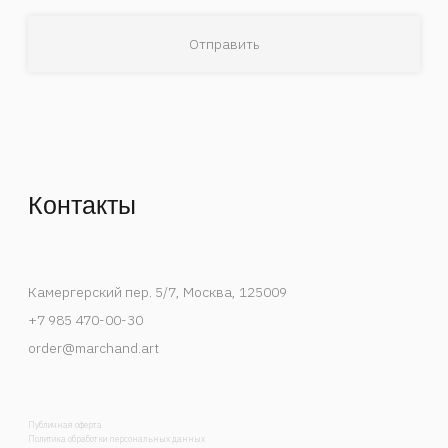
Деятельность Instagram в России признана
экстремистской и запрещена.
Спецпроекты
События
Художники
В мастерской художника
Публикации
Контакты
Каталог
Список интересов