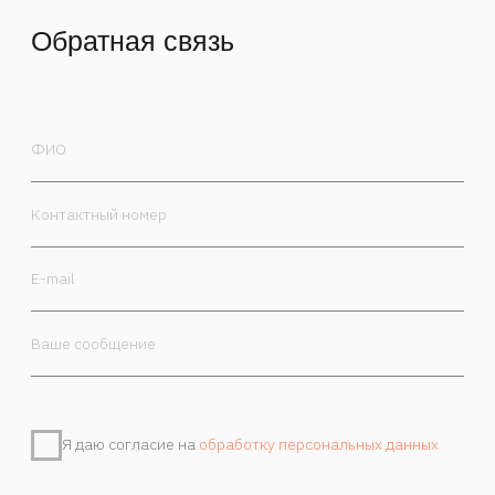
Я даю согласие на
обработку персональных данных
Отправить
Контакты
Камергерский пер. 5/7, Москва, 125009
+7 985 470-00-30
order@marchand.art
Публичная оферта
Политика обработки персональных данных