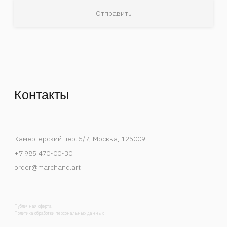
Деятельность Instagram в России признана
экстремистской и запрещена.
Спецпроекты
События
Художники
В мастерской художника
Публикации
Контакты
Каталог
Список интересов