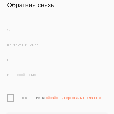
Я даю согласие на
обработку персональных данных
Отправить
Контакты
Камергерский пер. 5/7, Москва, 125009
+7 985 470-00-30
order@marchand.art
Публичная оферта
Политика обработки персональных данных