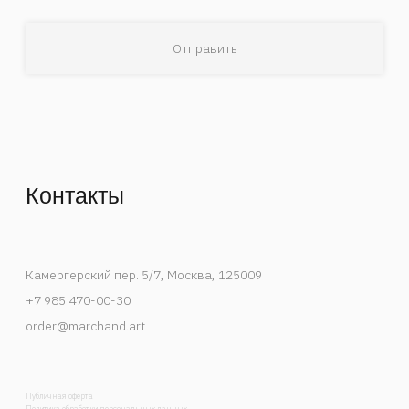
Деятельность Instagram в России признана
экстремистской и запрещена.
Спецпроекты
События
Художники
В мастерской художника
Публикации
Контакты
Каталог
Список интересов