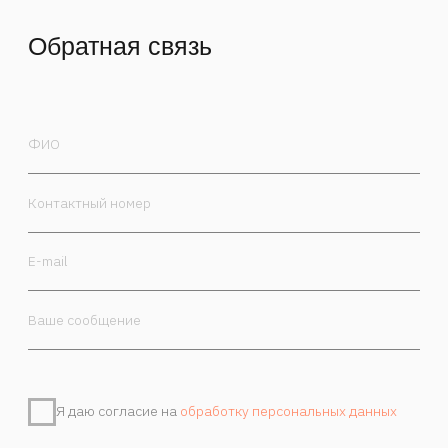
Я даю согласие на
обработку персональных данных
Отправить
Контакты
Камергерский пер. 5/7, Москва, 125009
+7 985 470-00-30
order@marchand.art
Публичная оферта
Политика обработки персональных данных