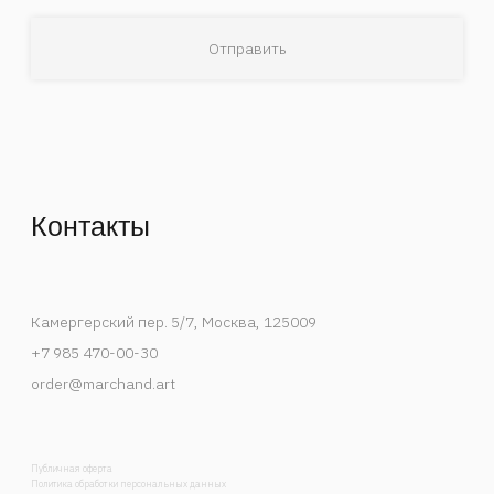
Деятельность Instagram в России признана
экстремистской и запрещена.
Спецпроекты
События
Художники
В мастерской художника
Публикации
Контакты
Каталог
Список интересов