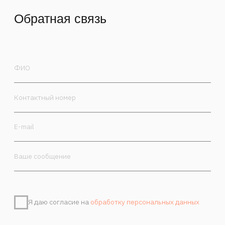
Я даю согласие на
обработку персональных данных
Отправить
Контакты
Камергерский пер. 5/7, Москва, 125009
+7 985 470-00-30
order@marchand.art
Публичная оферта
Политика обработки персональных данных