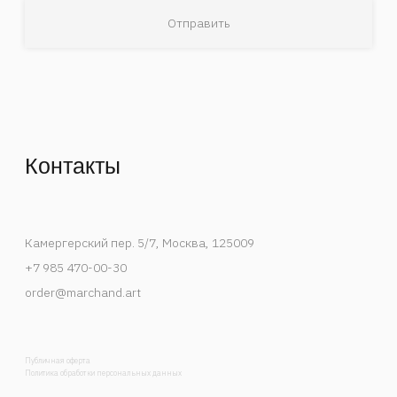
Деятельность Instagram в России признана
экстремистской и запрещена.
Спецпроекты
События
Художники
В мастерской художника
Публикации
Контакты
Каталог
Список интересов