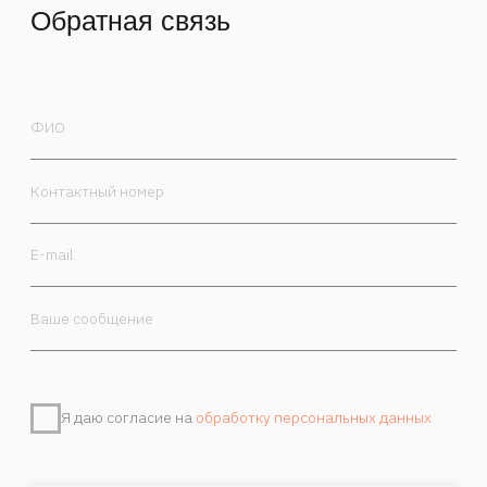
Я даю согласие на
обработку персональных данных
Отправить
Контакты
Камергерский пер. 5/7, Москва, 125009
+7 985 470-00-30
order@marchand.art
Публичная оферта
Политика обработки персональных данных