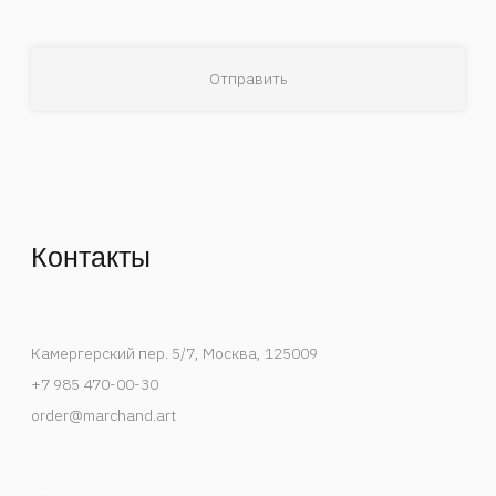
Деятельность Instagram в России признана
экстремистской и запрещена.
Спецпроекты
События
Художники
В мастерской художника
Публикации
Контакты
Каталог
Список интересов