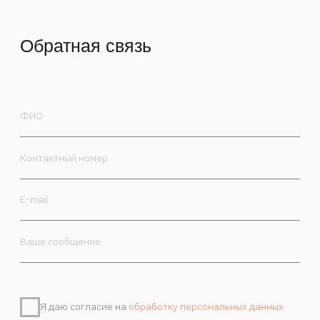
Я даю согласие на
обработку персональных данных
Отправить
Контакты
Камергерский пер. 5/7, Москва, 125009
+7 985 470-00-30
order@marchand.art
Публичная оферта
Политика обработки персональных данных