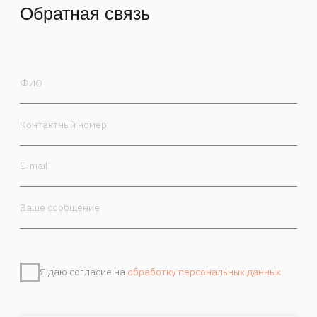
Я даю согласие на
обработку персональных данных
Отправить
Контакты
Камергерский пер. 5/7, Москва, 125009
+7 985 470-00-30
order@marchand.art
Публичная оферта
Политика обработки персональных данных