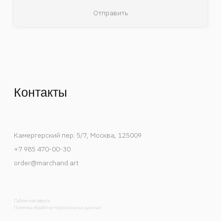
Деятельность Instagram в России признана
экстремистской и запрещена.
Спецпроекты
События
Художники
В мастерской художника
Публикации
Контакты
Каталог
Список интересов